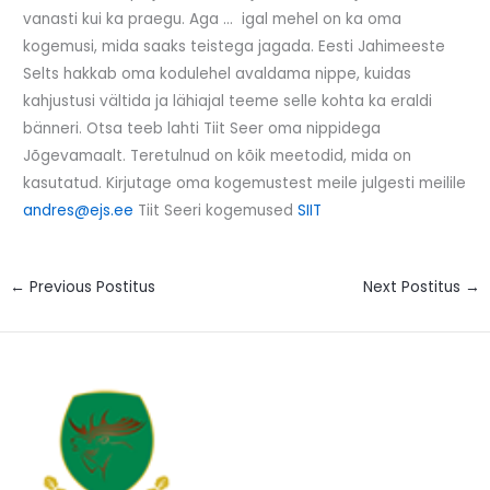
vanasti kui ka praegu. Aga … igal mehel on ka oma
kogemusi, mida saaks teistega jagada. Eesti Jahimeeste
Selts hakkab oma kodulehel avaldama nippe, kuidas
kahjustusi vältida ja lähiajal teeme selle kohta ka eraldi
bänneri. Otsa teeb lahti Tiit Seer oma nippidega
Jõgevamaalt. Teretulnud on kõik meetodid, mida on
kasutatud. Kirjutage oma kogemustest meile julgesti meilile
andres@ejs.ee
Tiit Seeri kogemused
SIIT
←
Previous Postitus
Next Postitus
→