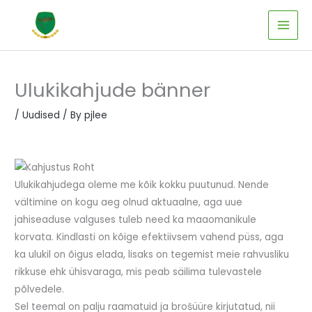
Skip
to
content
Ulukikahjude bänner
/
Uudised
/ By
pjlee
Ulukikahjudega oleme me kõik kokku puutunud. Nende
vältimine on kogu aeg olnud aktuaalne, aga uue
jahiseaduse valguses tuleb need ka maaomanikule
korvata. Kindlasti on kõige efektiivsem vahend püss, aga
ka ulukil on õigus elada, lisaks on tegemist meie rahvusliku
rikkuse ehk ühisvaraga, mis peab säilima tulevastele
põlvedele.
Sel teemal on palju raamatuid ja brošüüre kirjutatud, nii