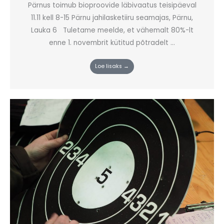
Pärnus toimub bioproovide läbivaatus teisipäeval
11.11 kell 8-15 Pärnu jahilasketiiru seamajas, Pärnu,
Lauka 6 Tuletame meelde, et vähemalt 80%-lt
enne 1. novembrit kütitud põtradelt ...
Loe lisaks →