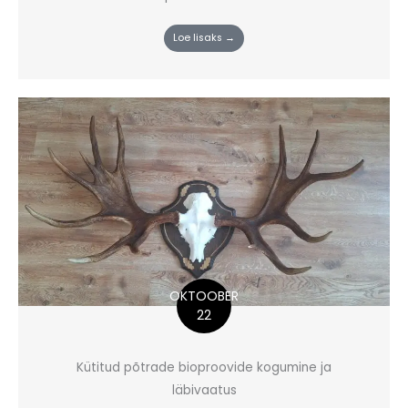
Loe lisaks →
OKTOOBER
22
Kütitud põtrade bioproovide kogumine ja
läbivaatus