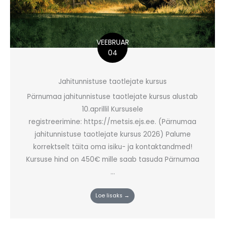
VEEBRUAR
04
Jahitunnistuse taotlejate kursus
Pärnumaa jahitunnistuse taotlejate kursus alustab
10.aprillil Kursusele
registreerimine: https://metsis.ejs.ee. (Pärnumaa
jahitunnistuse taotlejate kursus 2026) Palume
korrektselt täita oma isiku- ja kontaktandmed!
Kursuse hind on 450€ mille saab tasuda Pärnumaa
...
Loe lisaks →