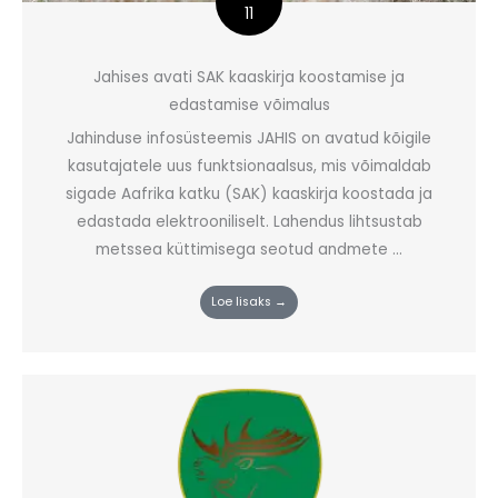
11
Jahises avati SAK kaaskirja koostamise ja
edastamise võimalus
Jahinduse infosüsteemis JAHIS on avatud kõigile
kasutajatele uus funktsionaalsus, mis võimaldab
sigade Aafrika katku (SAK) kaaskirja koostada ja
edastada elektrooniliselt. Lahendus lihtsustab
metssea küttimisega seotud andmete ...
Loe lisaks →