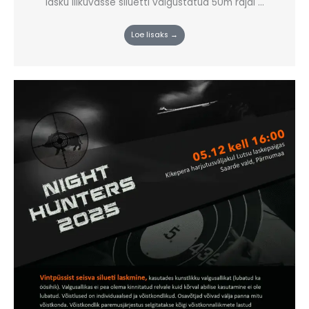
lasku liikuvasse siluetti valgustatud 50m rajal ...
Loe lisaks →