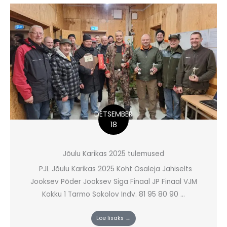
DETSEMBER
18
Jõulu Karikas 2025 tulemused
PJL Jõulu Karikas 2025 Koht Osaleja Jahiselts
Jooksev Põder Jooksev Siga Finaal JP Finaal VJM
Kokku 1 Tarmo Sokolov Indv. 81 95 80 90 ...
Loe lisaks →