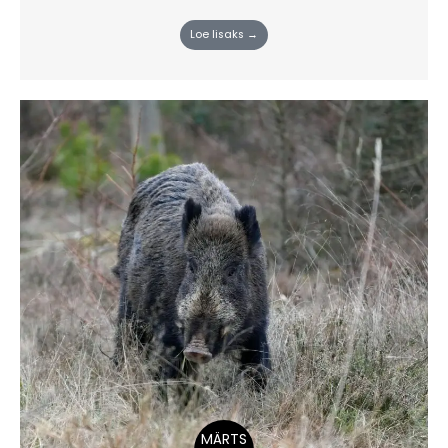
Loe lisaks →
MÄRTS