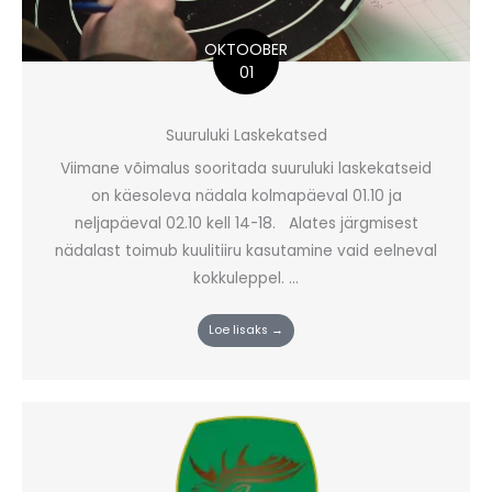
OKTOOBER
01
Suuruluki Laskekatsed
Viimane võimalus sooritada suuruluki laskekatseid
on käesoleva nädala kolmapäeval 01.10 ja
neljapäeval 02.10 kell 14-18. Alates järgmisest
nädalast toimub kuulitiiru kasutamine vaid eelneval
kokkuleppel. ...
Loe lisaks →