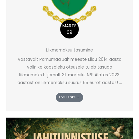
MÄRTS
09
Liikmemaksu tasumine
Vastavalt Pärnumaa Jahimeeste Liidu 2014 aasta
volinike koosoleku otsusele tuleb tasuda
liikmemaks hiljemalt 31. märtsiks NB! Alates 2023.
aastast on liikmemaksu suurus 65 eurot aastas! ...
Loe lisaks →