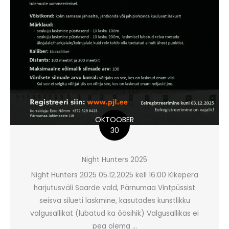
OKTOOBER
30
Night Hunters 2025
Night Hunters 2025 05.12.2025 kell 16:00 Kikepera
harjutusväli Saarde vald, Pärnumaa Vintpüssist
seisva silueti laskmine, kasutades kunstlikku
valgusallikat (lubatud ka öösihik) Valgusallikas ei
pea olema ...