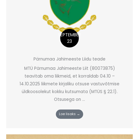
SEPTEMBER
23
Pärnumaa Jahimeeste Liidu teade
MTÜ Pärnumaa Jahimeeste Liit (80073875)
teavitab oma liikmeid, et korraldab 04.10 –
14.10.2025 liikmete kirjaliku otsuse vastuvõtmise
üldkoosolekut kokku kutsumata (MTÜS § 22.1).
Otsusega on ...
Loe lisaks →