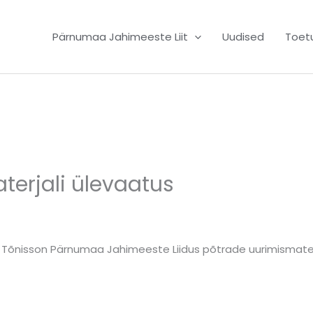
Pärnumaa Jahimeeste Liit
Uudised
Toet
terjali ülevaatus
i Tõnisson Pärnumaa Jahimeeste Liidus põtrade uurimismaterj