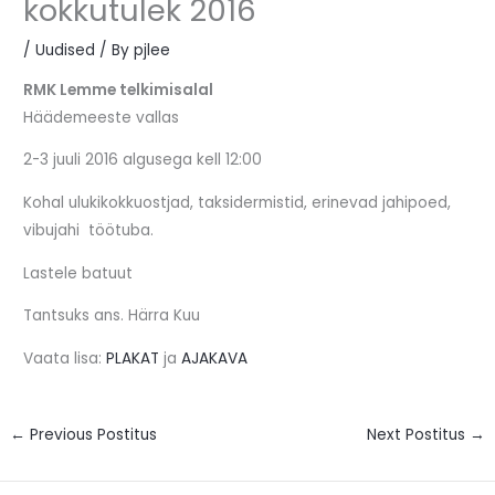
kokkutulek 2016
/
Uudised
/ By
pjlee
RMK Lemme telkimisalal
Häädemeeste vallas
2-3 juuli 2016 algusega kell 12:00
Kohal ulukikokkuostjad, taksidermistid, erinevad jahipoed,
vibujahi töötuba.
Lastele batuut
Tantsuks ans. Härra Kuu
Vaata lisa:
PLAKAT
ja
AJAKAVA
←
Previous Postitus
Next Postitus
→