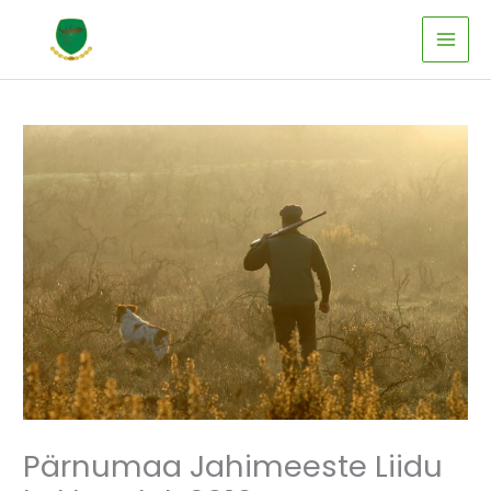
Skip
to
content
Pärnumaa Jahimeeste Liidu