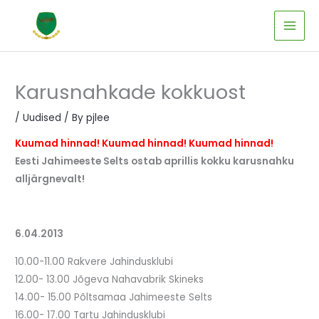
Skip
to
content
Karusnahkade kokkuost
/
Uudised
/ By
pjlee
Kuumad hinnad! Kuumad hinnad! Kuumad hinnad!
Eesti Jahimeeste Selts ostab aprillis kokku karusnahku
alljärgnevalt!
6.04.2013
10.00-11.00 Rakvere Jahindusklubi
12.00- 13.00 Jõgeva Nahavabrik Skineks
14.00- 15.00 Põltsamaa Jahimeeste Selts
16.00- 17.00 Tartu Jahindusklubi