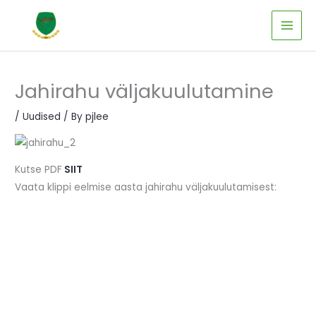
Skip
to
content
Jahirahu väljakuulutamine
/
Uudised
/ By
pjlee
Kutse PDF
SIIT
Vaata klippi eelmise aasta jahirahu väljakuulutamisest: