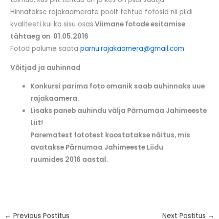
Hinnatakse rajakaamerate poolt tehtud fotosid nii pildi
kvaliteeti kui ka sisu osas.
Viimane fotode esitamise
tähtaeg on 01.05.2016
Fotod palume saata
parnu.rajakaamera@gmail.com
Võitjad ja auhinnad
Konkursi parima foto omanik saab auhinnaks uue
rajakaamera.
Lisaks paneb auhindu välja Pärnumaa Jahimeeste
Liit!
Parematest fototest koostatakse näitus, mis
avatakse Pärnumaa Jahimeeste Liidu
ruumides 2016 aastal.
←
Previous Postitus
Next Postitus
→