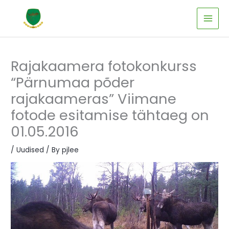
Skip
to
content
Rajakaamera fotokonkurss
“Pärnumaa põder
rajakaameras” Viimane
fotode esitamise tähtaeg on
01.05.2016
/
Uudised
/ By
pjlee