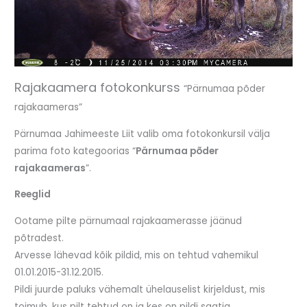
Rajakaamera fotokonkurss
“Pärnumaa põder
rajakaameras”
Pärnumaa Jahimeeste Liit valib oma fotokonkursil välja
parima foto kategoorias “
Pärnumaa põder
rajakaameras
”.
Reeglid
Ootame pilte pärnumaal rajakaamerasse jäänud
põtradest.
Arvesse lähevad kõik pildid, mis on tehtud vahemikul
01.01.2015-31.12.2015.
Pildi juurde paluks vähemalt ühelauselist kirjeldust, mis
toimub, kus pilt tehtud on ja kes on pildi saatja.