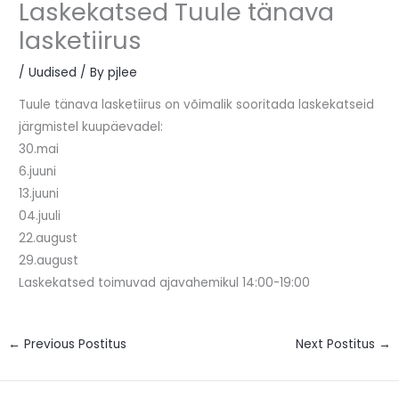
Laskekatsed Tuule tänava
lasketiirus
/
Uudised
/ By
pjlee
Tuule tänava lasketiirus on võimalik sooritada laskekatseid
järgmistel kuupäevadel:
30.mai
6.juuni
13.juuni
04.juuli
22.august
29.august
Laskekatsed toimuvad ajavahemikul 14:00-19:00
←
Previous Postitus
Next Postitus
→