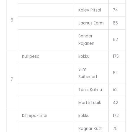
Kalev Pitsal
74
6
Jaanus Eerm
65
Sander
62
Pajanen
Kullipesa
kokku
175
Siim
81
Suitsmart
7
Tõnis Kalmu
52
Martti Lübik
42
Kihlepa-Lindi
kokku
172
Ragnar Kütt
75