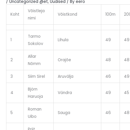
/
Uncategorized @et
,
Uudised
/ By
eero
Võistleja
Koht
Võistkond
100m
20
nimi
Tarmo
1
Lihula
49
49
Sokolov
Allar
2
Orajõe
48
48
Nõmm
3
Siim Sirel
Aruvälja
46
49
Björn
4
Vändra
49
45
Haruoja
Roman
5
Sauga
46
48
Uibo
Priit