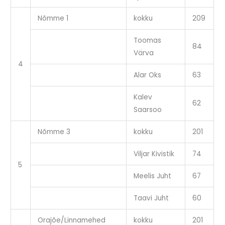
Nõmme 1
kokku
209
Toomas
84
Värva
4
Alar Oks
63
Kalev
62
Saarsoo
Nõmme 3
kokku
201
Viljar Kivistik
74
5
Meelis Juht
67
Taavi Juht
60
Orajõe/Linnamehed
kokku
201