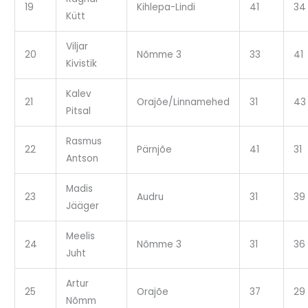
19
Kihlepa-Lindi
41
34
Kütt
Viljar
20
Nõmme 3
33
41
Kivistik
Kalev
21
Orajõe/Linnamehed
31
43
Pitsal
Rasmus
22
Pärnjõe
41
31
Antson
Madis
23
Audru
31
39
Jääger
Meelis
24
Nõmme 3
31
36
Juht
Artur
25
Orajõe
37
29
Nõmm