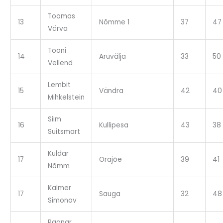
Toomas
13
Nõmme 1
37
47
Värva
Tooni
14
Aruvälja
33
50
Vellend
Lembit
15
Vändra
42
40
Mihkelstein
Siim
16
Kullipesa
43
38
Suitsmart
Kuldar
17
Orajõe
39
41
Nõmm
Kalmer
17
Sauga
32
48
Simonov
Ragnar