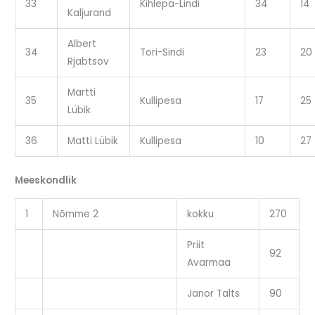
33
Kihlepa-Lindi
34
14
Kaljurand
Albert
34
Tori-Sindi
23
20
Rjabtsov
Martti
35
Kullipesa
17
25
Lübik
36
Matti Lübik
Kullipesa
10
27
Meeskondlik
1
Nõmme 2
kokku
270
Priit
92
Avarmaa
Janor Talts
90