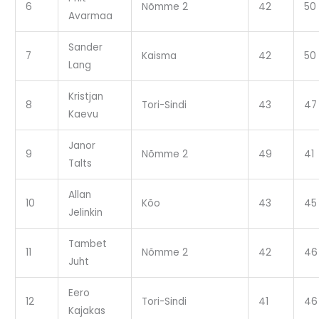
6
Nõmme 2
42
50
Avarmaa
Sander
7
Kaisma
42
50
Lang
Kristjan
8
Tori-Sindi
43
47
Kaevu
Janor
9
Nõmme 2
49
41
Talts
Allan
10
Kõo
43
45
Jelinkin
Tambet
11
Nõmme 2
42
46
Juht
Eero
12
Tori-Sindi
41
46
Kajakas