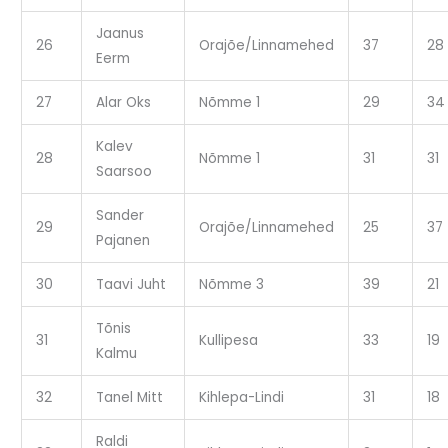
Jaanus
26
Orajõe/Linnamehed
37
28
Eerm
27
Alar Oks
Nõmme 1
29
34
Kalev
28
Nõmme 1
31
31
Saarsoo
Sander
29
Orajõe/Linnamehed
25
37
Pajanen
30
Taavi Juht
Nõmme 3
39
21
Tõnis
31
Kullipesa
33
19
Kalmu
32
Tanel Mitt
Kihlepa-Lindi
31
18
Raldi