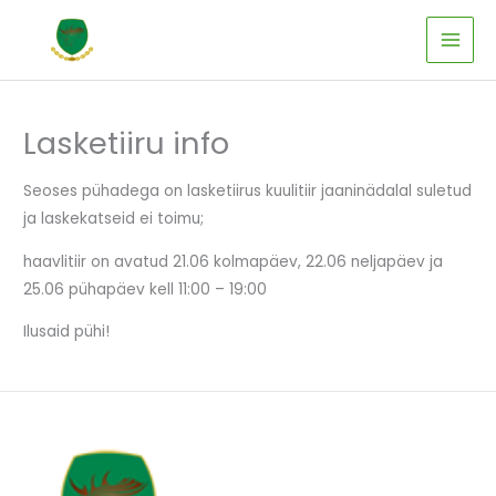
Skip
to
content
Lasketiiru info
Seoses pühadega on lasketiirus kuulitiir jaaninädalal suletud
ja laskekatseid ei toimu;
haavlitiir on avatud 21.06 kolmapäev, 22.06 neljapäev ja
25.06 pühapäev kell 11:00 – 19:00
Ilusaid pühi!